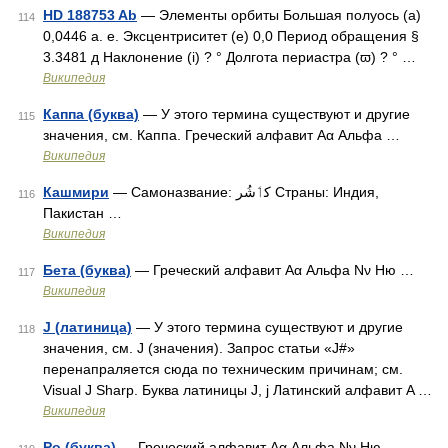
HD 188753 Ab
— Элементы орбиты Большая полуось (a)
114
0,0446 а. е. Эксцентриситет (e) 0,0 Период обращения §
3.3481 д Наклонение (i) ? ° Долгота периастра (ϖ) ? ° …
Википедия
Каппа (буква)
— У этого термина существуют и другие
115
значения, см. Каппа. Греческий алфавит Αα Альфа …
Википедия
Кашмири
— Самоназвание: کٲشُر Страны: Индия,
116
Пакистан …
Википедия
Бета (буква)
— Греческий алфавит Αα Альфа Νν Ню …
117
Википедия
J (латиница)
— У этого термина существуют и другие
118
значения, см. J (значения). Запрос статьи «J#»
перенапраляется сюда по техническим причинам; см.
Visual J Sharp. Буква латиницы J, j Латинский алфавит A …
Википедия
Ро (буква)
— Греческий алфавит Αα Альфа Νν Ню …