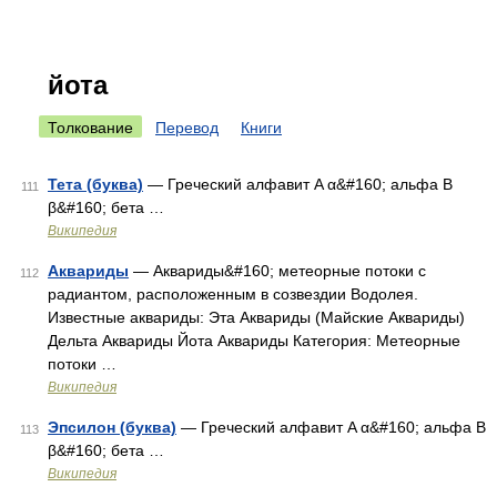
йота
Толкование
Перевод
Книги
Тета (буква)
— Греческий алфавит Α α&#160; альфа Β
111
β&#160; бета …
Википедия
Аквариды
— Аквариды&#160; метеорные потоки с
112
радиантом, расположенным в созвездии Водолея.
Известные аквариды: Эта Аквариды (Майские Аквариды)
Дельта Аквариды Йота Аквариды Категория: Метеорные
потоки …
Википедия
Эпсилон (буква)
— Греческий алфавит Α α&#160; альфа Β
113
β&#160; бета …
Википедия