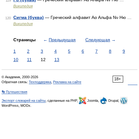
119
Википедия
Сигма (буква)
— Греческий алфавит Αα Альфа Νν Ню …
120
Википедия
Страницы
←
Предыдущая
Следующая
→
1
2
3
4
5
6
7
8
9
10
11
12
13
© Академик, 2000-2026
18+
Обратная связь:
Техподдержка
,
Реклама на сайте
👣 Путешествия
Экспорт словарей на сайты
, сделанные на PHP,
Joomla,
Drupal,
WordPress, MODx.